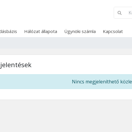
dásbázis
Hálózat állapota
Ügynöki számla
Kapcsolat
jelentések
Nincs megjeleníthető köz