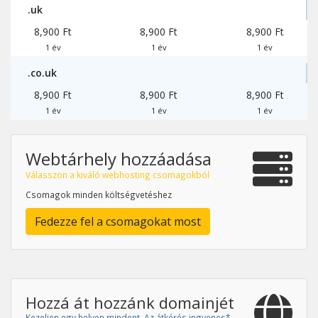
.uk
8,900 Ft
8,900 Ft
8,900 Ft
1 év
1 év
1 év
.co.uk
8,900 Ft
8,900 Ft
8,900 Ft
1 év
1 év
1 év
Webtárhely hozzáadása
Válasszon a kiváló webhosting csomagokból
Csomagok minden költségvetéshez
Fedezze fel a csomagokat most
Hozzá át hozzánk domainjét
Kezeljen egy helyen mindent. Az átkérés ingyenes*