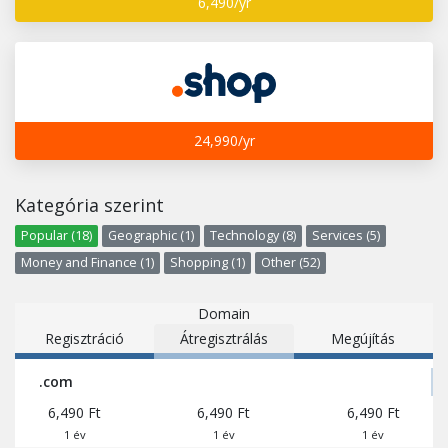
6,490/yr
24,990/yr
Kategória szerint
Popular (18)
Geographic (1)
Technology (8)
Services (5)
Money and Finance (1)
Shopping (1)
Other (52)
Domain
Regisztráció
Átregisztrálás
Megújítás
.com
6,490 Ft
6,490 Ft
6,490 Ft
1 év
1 év
1 év