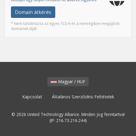
Domain átkérés
* Nem tartalmazza az egyes TLD-k és a nemrégiben megújított
domainek díját
Magyar / HUF
Kapcsolat
Általános Szerződési Feltételek
© 2026 United Technology Alliance. Minden jog fenntartva!
(IP: 216.73.216.244)