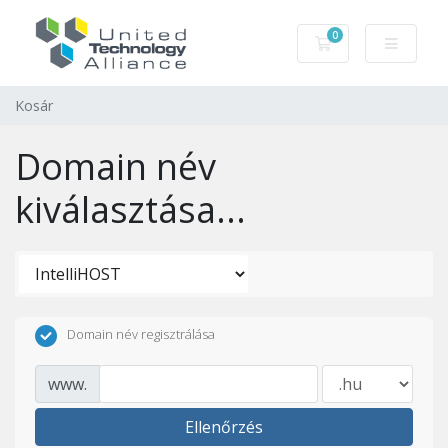
0
Kosár
Kosár
Domain név
kiválasztása...
Domain név regisztrálása
www.
Ellenőrzés