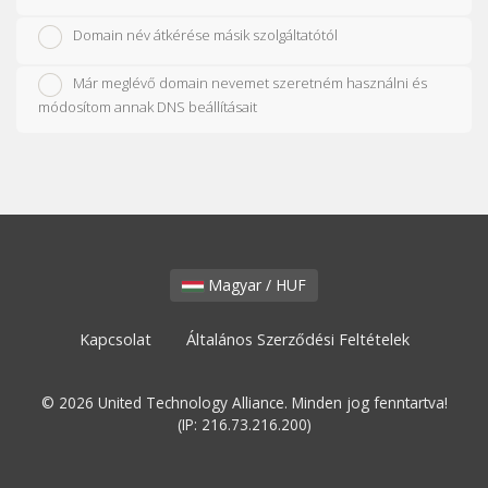
Domain név átkérése másik szolgáltatótól
Már meglévő domain nevemet szeretném használni és
módosítom annak DNS beállításait
Magyar / HUF
Kapcsolat
Általános Szerződési Feltételek
© 2026 United Technology Alliance. Minden jog fenntartva!
(IP: 216.73.216.200)